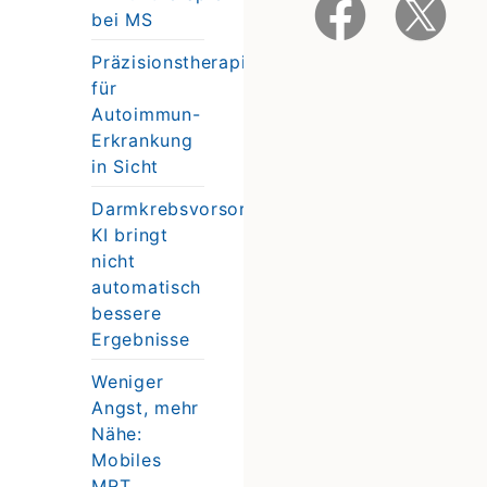
bei MS
Präzisionstherapie
für
Autoimmun-
Erkrankung
in Sicht
Darmkrebsvorsorge:
KI bringt
nicht
automatisch
bessere
Ergebnisse
Weniger
Angst, mehr
Nähe:
Mobiles
MRT