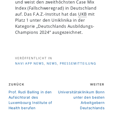
und weist den zweithöchsten Case Mix
Index (Fallschweregrad) in Deutschland
auf. Das F.A.Z.-Institut hat das
UKB
mit
Platz 1 unter den Uniklinika in der
Kategorie „Deutschlands Ausbildungs-
Champions 2024“ ausgezeichnet.
VERÖFFENTLICHT IN
NAVI APP NEWS
,
NEWS
,
PRESSEMITTEILUNG
Beitragsnavigation
ZURÜCK
WEITER
zurück
weiter
Prof. Rudi Balling in den
Universitätsklinikum Bonn
Aufsichtsrat des
unter den besten
Luxembourg Institute of
Arbeitgebern
Health berufen
Deutschlands