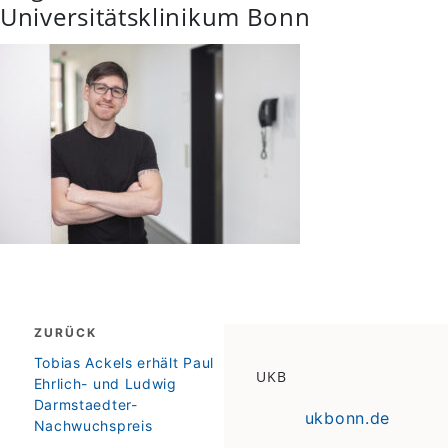
Universitätsklinikum Bonn
Beitragsnavigation
ZURÜCK
zurück
Tobias Ackels erhält Paul
UKB
Ehrlich- und Ludwig
Darmstaedter-
ukbonn.de
Nachwuchspreis