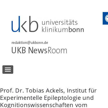
Skip
to
content
UKB NewsRoom
UKB NewsRoom
Prof. Dr. Tobias Ackels, Institut für
Experimentelle Epileptologie und
Kognitionswissenschaften vom