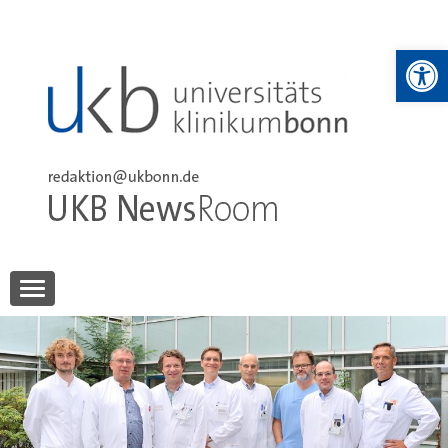
Skip
to
We
content
UKB NewsRoom
UKB NewsRoom