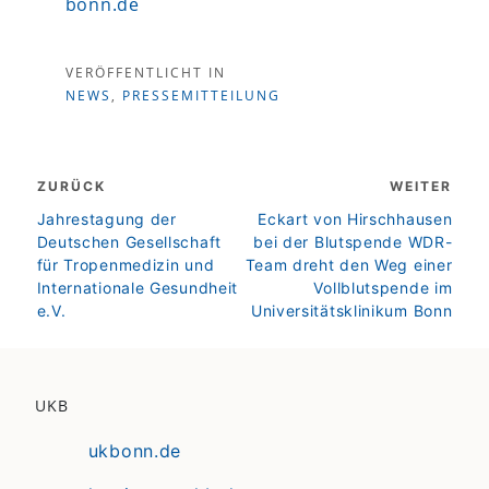
bonn.de
VERÖFFENTLICHT IN
NEWS
,
PRESSEMITTEILUNG
Beitragsnavigation
ZURÜCK
WEITER
zurück
weiter
Jahrestagung der
Eckart von Hirschhausen
Deutschen Gesellschaft
bei der Blutspende WDR-
für Tropenmedizin und
Team dreht den Weg einer
Internationale Gesundheit
Vollblutspende im
e.V.
Universitätsklinikum Bonn
UKB
ukbonn.de