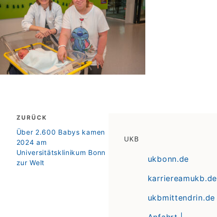
Beitragsnavigation
ZURÜCK
zurück
Über 2.600 Babys kamen
UKB
2024 am
Universitätsklinikum Bonn
ukbonn.de
zur Welt
karriereamukb.de
ukbmittendrin.de
Anfahrt |