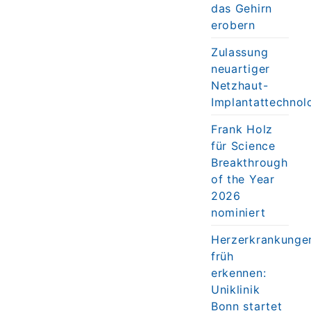
das Gehirn
erobern
Zulassung
neuartiger
Netzhaut-
Implantattechnol
Frank Holz
für Science
Breakthrough
of the Year
2026
nominiert
Herzerkrankunge
früh
erkennen:
Uniklinik
Bonn startet