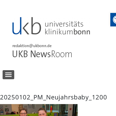
Skip
to
content
UKB NewsRoom
UKB NewsRoom
20250102_PM_Neujahrsbaby_1200