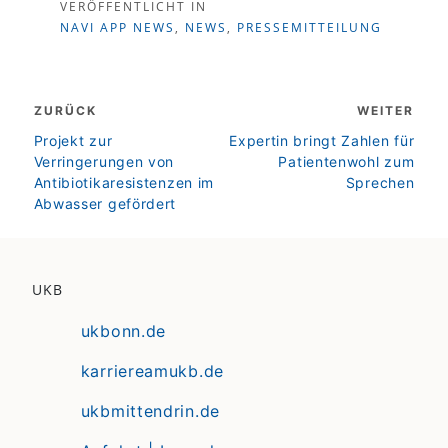
VERÖFFENTLICHT IN
NAVI APP NEWS
,
NEWS
,
PRESSEMITTEILUNG
Beitragsnavigation
ZURÜCK
WEITER
zurück
weiter
Projekt zur
Expertin bringt Zahlen für
Verringerungen von
Patientenwohl zum
Antibiotikaresistenzen im
Sprechen
Abwasser gefördert
UKB
ukbonn.de
karriereamukb.de
ukbmittendrin.de