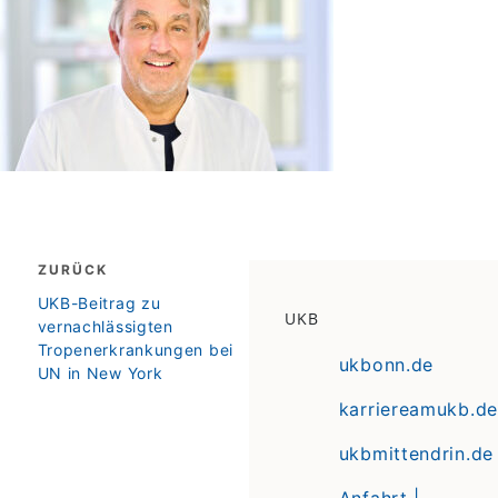
Beitragsnavigation
ZURÜCK
zurück
UKB-Beitrag zu
UKB
vernachlässigten
Tropenerkrankungen bei
ukbonn.de
UN in New York
karriereamukb.de
ukbmittendrin.de
Anfahrt |