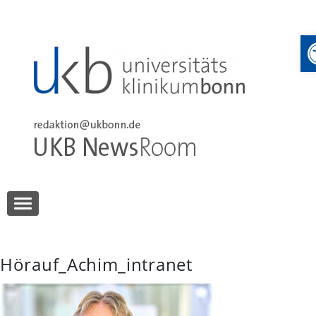
Skip
to
content
UKB NewsRoom
UKB NewsRoom
Hörauf_Achim_intranet