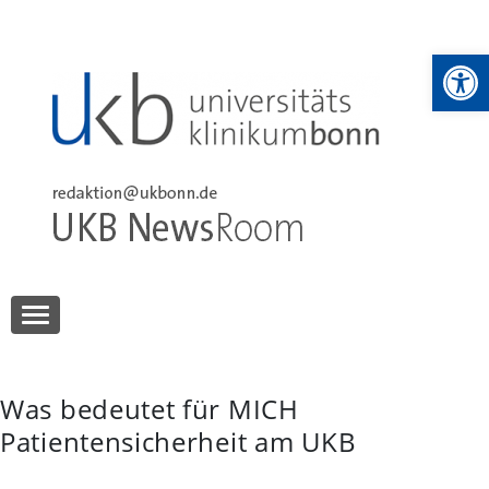
Skip
to
We
content
UKB NewsRoom
UKB NewsRoom
Was bedeutet für MICH
Patientensicherheit am UKB