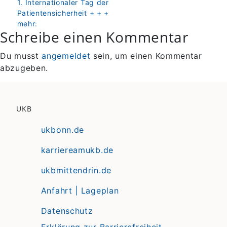
zurück
1. Internationaler Tag der
Patientensicherheit + + +
mehr:
Schreibe einen Kommentar
Du musst
angemeldet
sein, um einen Kommentar
abzugeben.
UKB
ukbonn.de
karriereamukb.de
ukbmittendrin.de
Anfahrt | Lageplan
Datenschutz
Erklärung zur Barrierefreiheit