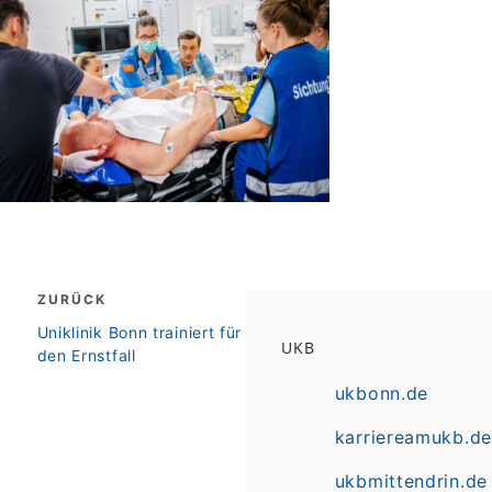
Beitragsnavigation
ZURÜCK
zurück
Uniklinik Bonn trainiert für
UKB
den Ernstfall
ukbonn.de
karriereamukb.de
ukbmittendrin.de