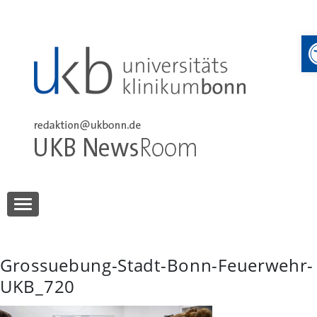
Skip
to
content
UKB NewsRoom
UKB NewsRoom
Grossuebung-Stadt-Bonn-Feuerwehr-
UKB_720