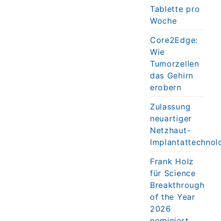
Tablette pro
Woche
Core2Edge:
Wie
Tumorzellen
das Gehirn
erobern
Zulassung
neuartiger
Netzhaut-
Implantattechnol
Frank Holz
für Science
Breakthrough
of the Year
2026
nominiert