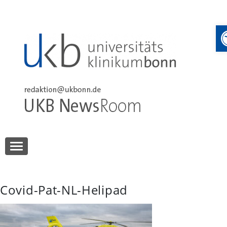
Skip
to
content
UKB NewsRoom
UKB NewsRoom
Covid-Pat-NL-Helipad