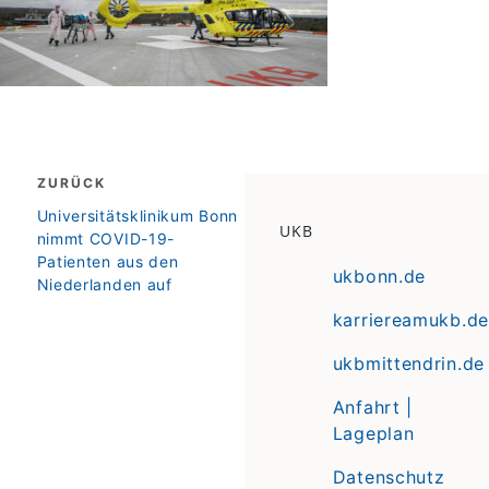
Beitragsnavigation
ZURÜCK
zurück
Universitätsklinikum Bonn
UKB
nimmt COVID-19-
Patienten aus den
ukbonn.de
Niederlanden auf
karriereamukb.de
ukbmittendrin.de
Anfahrt |
Lageplan
Datenschutz