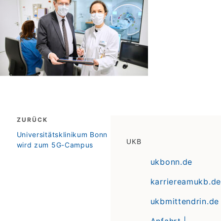
Beitragsnavigation
ZURÜCK
zurück
Universitätsklinikum Bonn
UKB
wird zum 5G-Campus
ukbonn.de
karriereamukb.de
ukbmittendrin.de
Anfahrt |