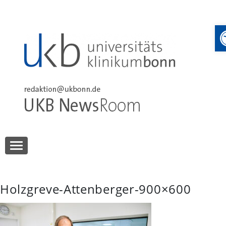
Skip
to
content
UKB NewsRoom
UKB NewsRoom
Holzgreve-Attenberger-900×600