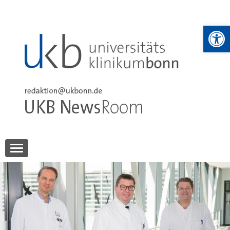
Skip
to
We
content
UKB NewsRoom
UKB NewsRoom