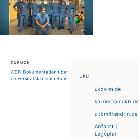
Beitragsnavigation
ZURÜCK
zurück
WDR-Dokumentation über
UKB
Universitätsklinikum Bonn
ukbonn.de
karriereamukb.de
ukbmittendrin.de
Anfahrt |
Lageplan