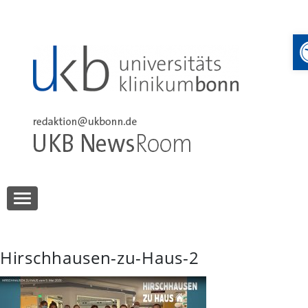
Skip
to
content
UKB NewsRoom
UKB NewsRoom
Hirschhausen-zu-Haus-2