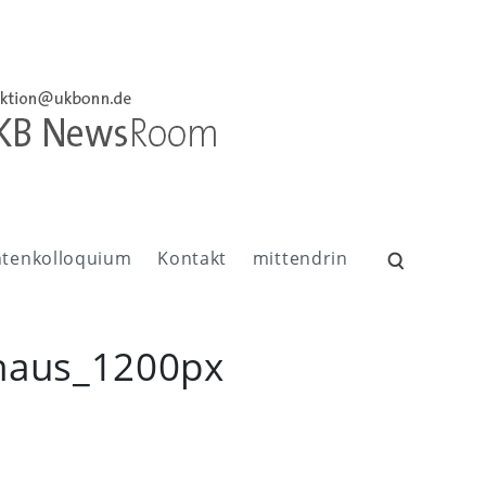
ntenkolloquium
Kontakt
mittendrin
Suchen
nach:
haus_1200px