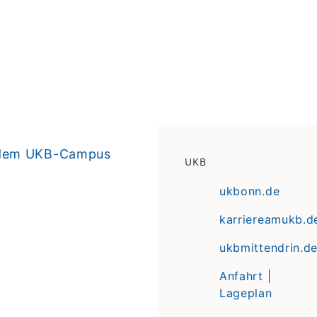
f dem UKB-Campus
UKB
ukbonn.de
karriereamukb.d
ukbmittendrin.d
Anfahrt |
Lageplan