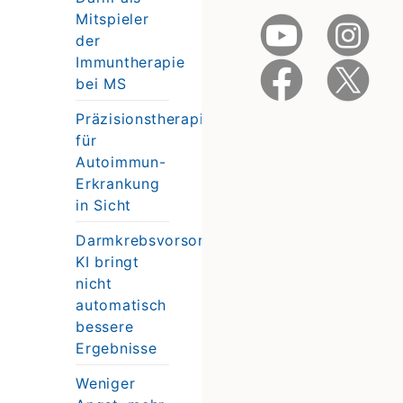
Mitspieler
der
Immuntherapie
bei MS
Präzisionstherapie
für
Autoimmun-
Erkrankung
in Sicht
Darmkrebsvorsorge:
KI bringt
nicht
automatisch
bessere
Ergebnisse
Weniger