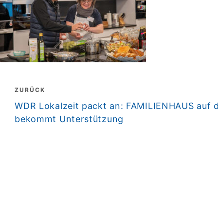
Beitragsnavigation
ZURÜCK
zurück
WDR Lokalzeit packt an: FAMILIENHAUS au
bekommt Unterstützung