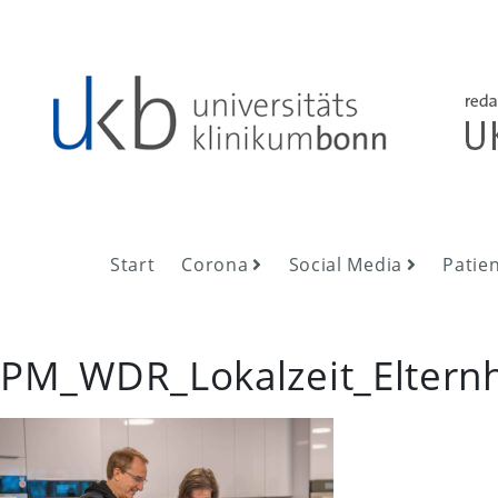
Skip
to
content
UKB NewsRoom
UKB NewsRoom
Start
Corona
Social Media
Patie
PM_WDR_Lokalzeit_Eltern