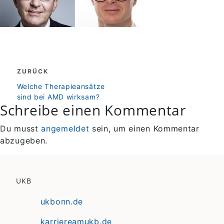
Beitragsnavigation
ZURÜCK
zurück
Welche Therapieansätze
sind bei AMD wirksam?
Schreibe einen Kommentar
Du musst
angemeldet
sein, um einen Kommentar
abzugeben.
UKB
ukbonn.de
karriereamukb.de