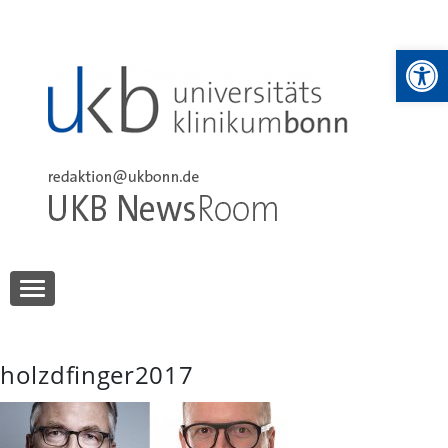
Skip
to
We
content
UKB NewsRoom
UKB NewsRoom
holzdfinger2017