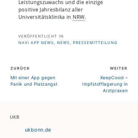
Leistungszuwachs und die einzige
positive Jahresbilanz aller
Universitätsklinika in
NRW
.
VERÖFFENTLICHT IN
NAVI APP NEWS
,
NEWS
,
PRESSEMITTEILUNG
Beitragsnavigation
ZURÜCK
WEITER
zurück
weiter
Mit einer App gegen
KeepCoool –
Panik und Platzangst
Impfstofflagerung in
Arztpraxen
UKB
ukbonn.de