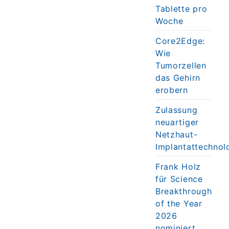
Tablette pro
Woche
Core2Edge:
Wie
Tumorzellen
das Gehirn
erobern
Zulassung
neuartiger
Netzhaut-
Implantattechnol
Frank Holz
für Science
Breakthrough
of the Year
2026
nominiert