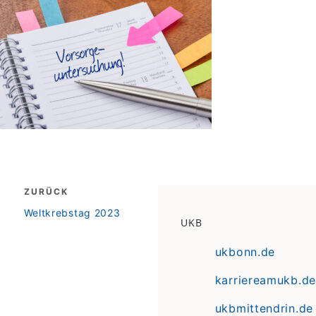
Beitragsnavigation
ZURÜCK
zurück
Weltkrebstag 2023
UKB
ukbonn.de
karriereamukb.de
ukbmittendrin.de