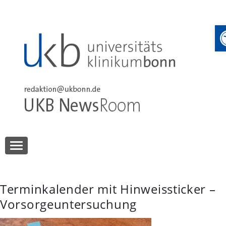
Skip
to
content
UKB NewsRoom
UKB NewsRoom
Terminkalender mit Hinweissticker –
Vorsorgeuntersuchung