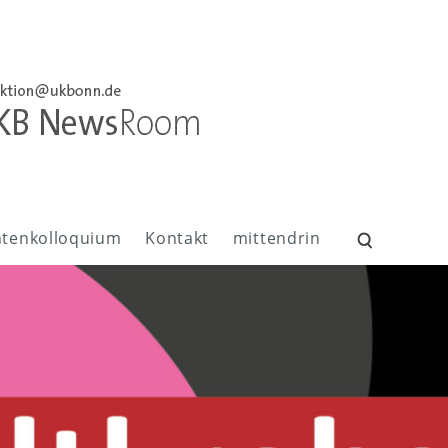
ntenkolloquium
Kontakt
mittendrin
Suchen
nach: