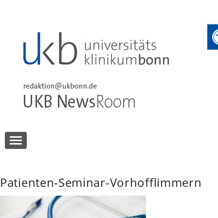
Skip
to
content
UKB NewsRoom
UKB NewsRoom
Patienten-Seminar-Vorhofflimmern