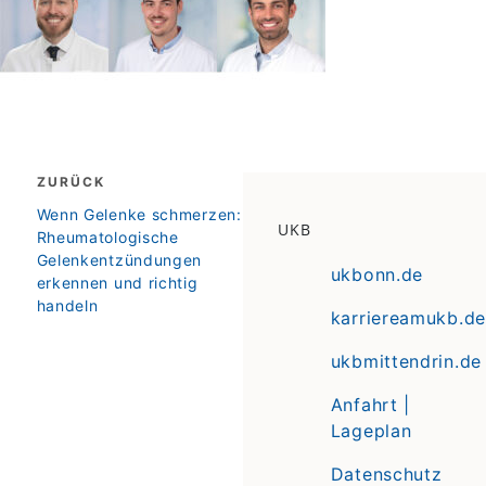
Beitragsnavigation
ZURÜCK
zurück
Wenn Gelenke schmerzen:
UKB
Rheumatologische
Gelenkentzündungen
ukbonn.de
erkennen und richtig
handeln
karriereamukb.de
ukbmittendrin.de
Anfahrt |
Lageplan
Datenschutz