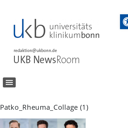
Skip
to
W
content
UKB NewsRoom
UKB NewsRoom
Patko_Rheuma_Collage (1)