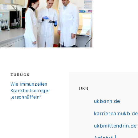
Beitragsnavigation
ZURÜCK
zurück
Wie Immunzellen
UKB
Krankheitserreger
„erschnüffeln“
ukbonn.de
karriereamukb.de
ukbmittendrin.de
Anfahrt |