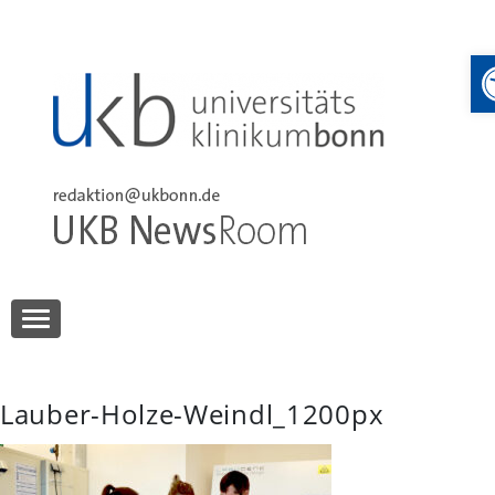
Skip
to
content
UKB NewsRoom
UKB NewsRoom
Lauber-Holze-Weindl_1200px