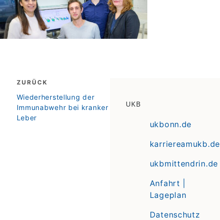
Beitragsnavigation
ZURÜCK
zurück
Wiederherstellung der
UKB
Immunabwehr bei kranker
Leber
ukbonn.de
karriereamukb.de
ukbmittendrin.de
Anfahrt |
Lageplan
Datenschutz