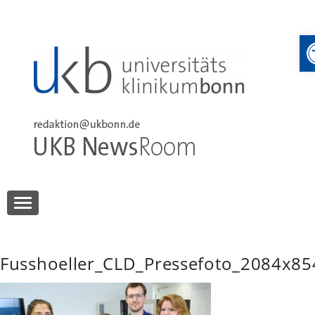
Skip
to
content
UKB NewsRoom
UKB NewsRoom
Fusshoeller_CLD_Pressefoto_2084x85