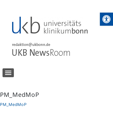
Skip
to
We
content
UKB NewsRoom
UKB NewsRoom
PM_MedMoP
PM_MedMoP