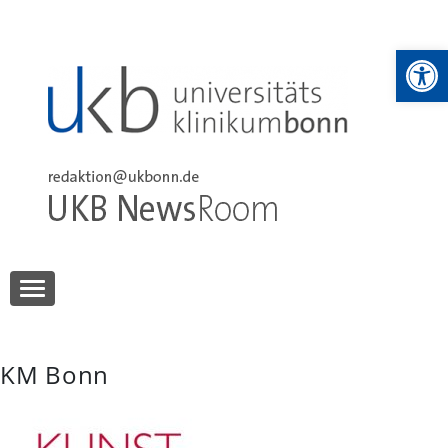
Skip
to
We
content
UKB NewsRoom
UKB NewsRoom
KM Bonn