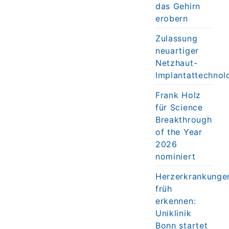
das Gehirn
erobern
Zulassung
neuartiger
Netzhaut-
Implantattechnol
Frank Holz
für Science
Breakthrough
of the Year
2026
nominiert
Herzerkrankunge
früh
erkennen:
Uniklinik
Bonn startet