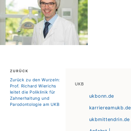
Beitragsnavigation
ZURÜCK
zurück
Zurück zu den Wurzeln:
UKB
Prof. Richard Wierichs
leitet die Poliklinik für
ukbonn.de
Zahnerhaltung und
Parodontologie am UKB
karriereamukb.de
ukbmittendrin.de
Anfahrt |