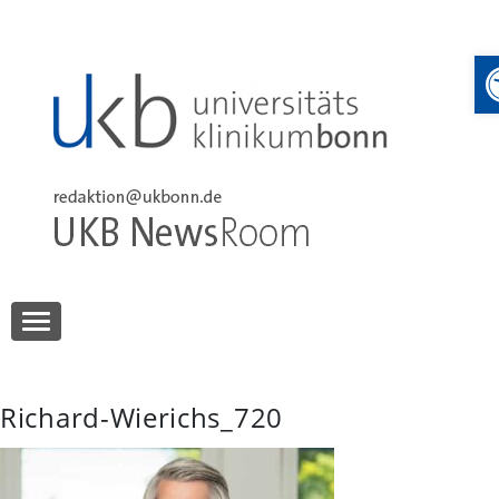
Skip
to
content
UKB NewsRoom
UKB NewsRoom
Richard-Wierichs_720