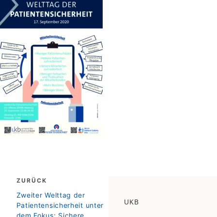
Beitragsnavigation
ZURÜCK
zurück
Zweiter Welttag der
UKB
Patientensicherheit unter
dem Fokus: Sichere