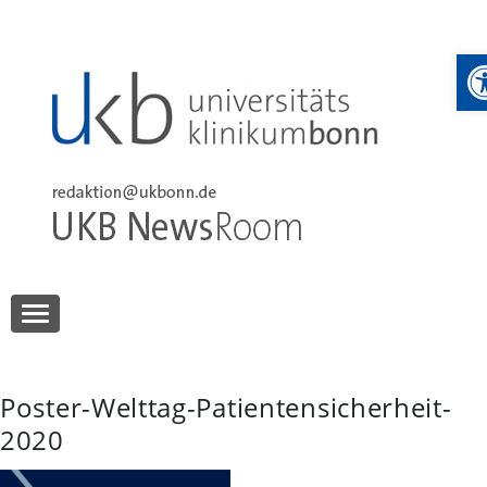
Skip
to
W
content
UKB NewsRoom
UKB NewsRoom
Poster-Welttag-Patientensicherheit-
2020