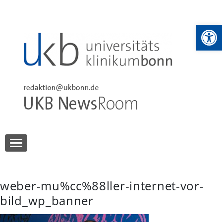
Skip
to
We
content
UKB NewsRoom
UKB NewsRoom
weber-mu%cc%88ller-internet-vor-
bild_wp_banner