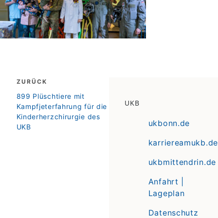
Beitragsnavigation
ZURÜCK
zurück
899 Plüschtiere mit
UKB
Kampfjeterfahrung für die
Kinderherzchirurgie des
ukbonn.de
UKB
karriereamukb.de
ukbmittendrin.de
Anfahrt |
Lageplan
Datenschutz