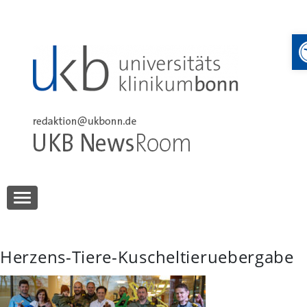
Skip
to
content
UKB NewsRoom
UKB NewsRoom
Herzens-Tiere-Kuscheltieruebergabe