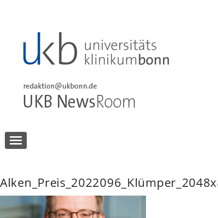
Skip
to
content
UKB NewsRoom
UKB NewsRoom
Alken_Preis_2022096_Klümper_2048