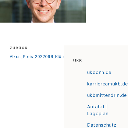
Beitragsnavigation
ZURÜCK
zurück
Alken_Preis_2022096_Klümper_2048x854px
UKB
ukbonn.de
karriereamukb.de
ukbmittendrin.de
Anfahrt |
Lageplan
Datenschutz