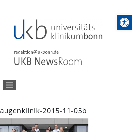
Skip
to
We
content
UKB NewsRoom
UKB NewsRoom
augenklinik-2015-11-05b