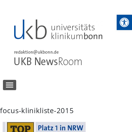
Skip
to
We
content
UKB NewsRoom
UKB NewsRoom
focus-klinikliste-2015