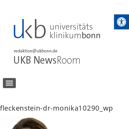
Skip
to
We
content
UKB NewsRoom
UKB NewsRoom
fleckenstein-dr-monika10290_wp