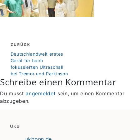
Beitragsnavigation
ZURÜCK
zurück
Deutschlandweit erstes
Gerät für hoch
fokussierten Ultraschall
bei Tremor und Parkinson
Schreibe einen Kommentar
Du musst
angemeldet
sein, um einen Kommentar
abzugeben.
UKB
ukbonn.de