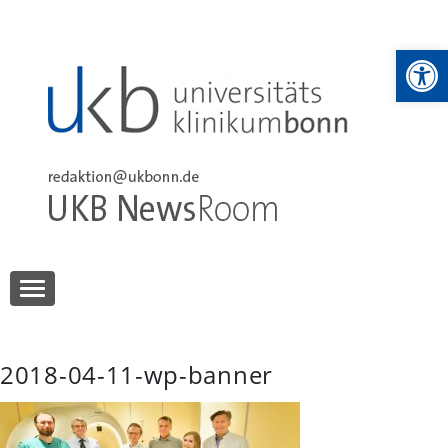
Skip
to
We
content
UKB NewsRoom
UKB NewsRoom
2018-04-11-wp-banner