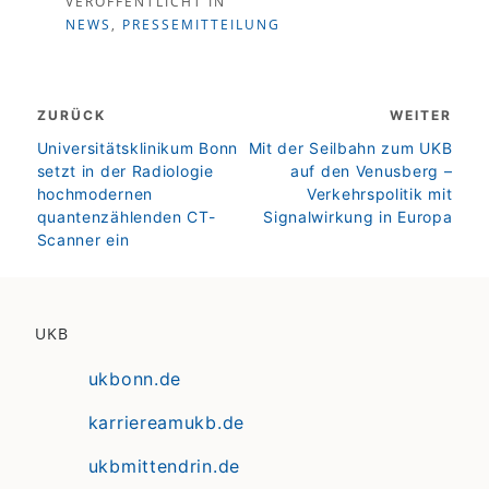
VERÖFFENTLICHT IN
NEWS
,
PRESSEMITTEILUNG
Beitragsnavigation
ZURÜCK
WEITER
zurück
weiter
Universitätsklinikum Bonn
Mit der Seilbahn zum UKB
setzt in der Radiologie
auf den Venusberg –
hochmodernen
Verkehrspolitik mit
quantenzählenden CT-
Signalwirkung in Europa
Scanner ein
UKB
ukbonn.de
karriereamukb.de
ukbmittendrin.de