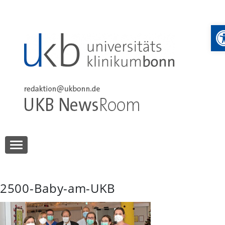
Skip
to
W
content
UKB NewsRoom
UKB NewsRoom
2500-Baby-am-UKB