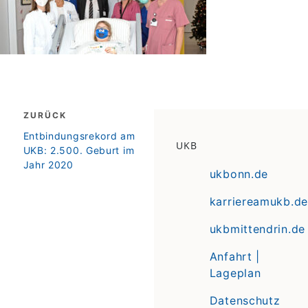
Beitragsnavigation
ZURÜCK
zurück
Entbindungsrekord am
UKB
UKB: 2.500. Geburt im
Jahr 2020
ukbonn.de
karriereamukb.de
ukbmittendrin.de
Anfahrt |
Lageplan
Datenschutz