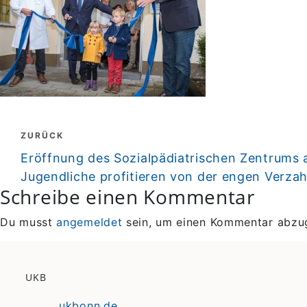
Beitragsnavigation
ZURÜCK
zurück
Eröffnung des Sozialpädiatrischen Zentrums
Jugendliche profitieren von der engen Verza
Schreibe einen Kommentar
Du musst
angemeldet
sein, um einen Kommentar abzu
UKB
ukbonn.de