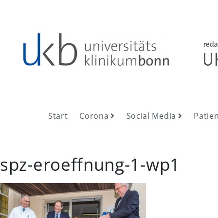
Skip
to
content
UKB NewsRoom
UKB NewsRoom
Start
Corona
Social Media
Patie
spz-eroeffnung-1-wp1