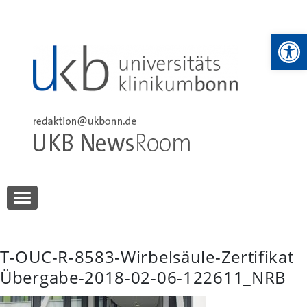
Skip
to
We
content
UKB NewsRoom
UKB NewsRoom
T-OUC-R-8583-Wirbelsäule-Zertifikat
Übergabe-2018-02-06-122611_NRB