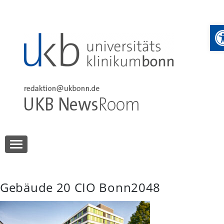
Skip
to
W
content
UKB NewsRoom
UKB NewsRoom
Gebäude 20 CIO Bonn2048