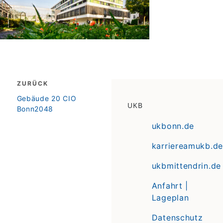
Beitragsnavigation
ZURÜCK
zurück
Gebäude 20 CIO
UKB
Bonn2048
ukbonn.de
karriereamukb.de
ukbmittendrin.de
Anfahrt |
Lageplan
Datenschutz