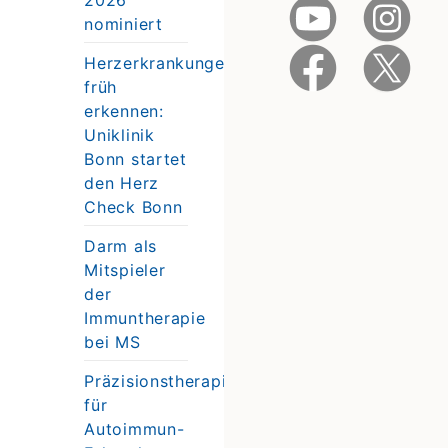
nominiert
Herzerkrankungen
früh
erkennen:
Uniklinik
Bonn startet
den Herz
Check Bonn
Darm als
Mitspieler
der
Immuntherapie
bei MS
Präzisionstherapie
für
Autoimmun-