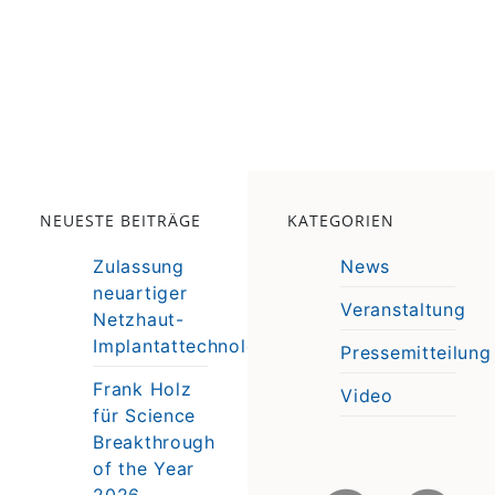
NEUESTE BEITRÄGE
KATEGORIEN
Zulassung
News
neuartiger
Veranstaltung
Netzhaut-
e
Implantattechnologie
Pressemitteilung
e
Frank Holz
Video
für Science
Breakthrough
of the Year
2026