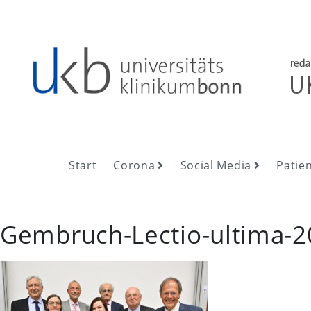
Skip
to
content
UKB NewsRoom
UKB NewsRoom
Start
Corona
Social Media
Patie
Gembruch-Lectio-ultima-2