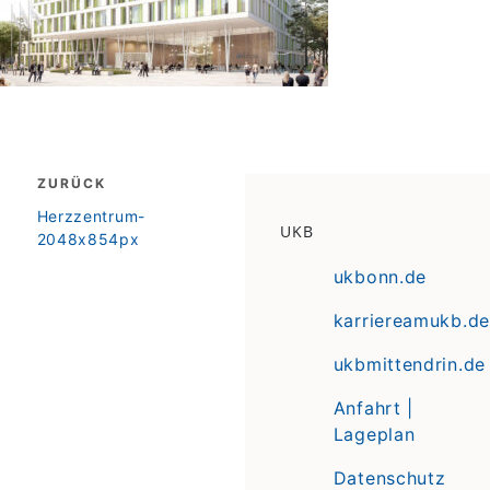
Beitragsnavigation
ZURÜCK
zurück
Herzzentrum-
UKB
2048x854px
ukbonn.de
karriereamukb.de
ukbmittendrin.de
Anfahrt |
Lageplan
Datenschutz