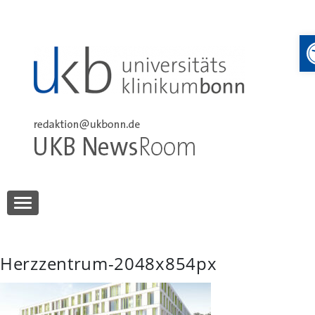
Skip
to
content
UKB NewsRoom
UKB NewsRoom
Herzzentrum-2048x854px