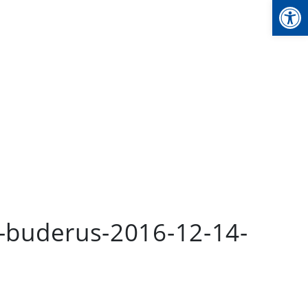
We
r-buderus-2016-12-14-