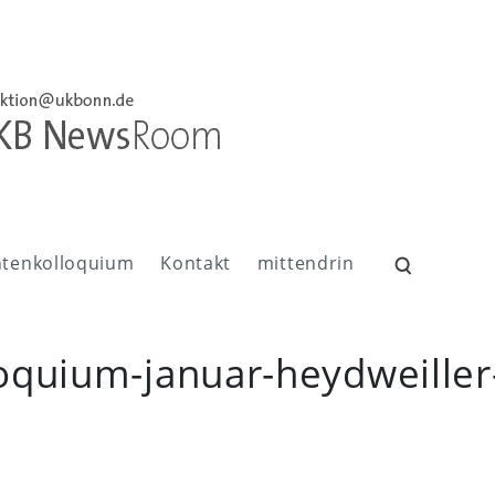
ntenkolloquium
Kontakt
mittendrin
Suchen
nach:
loquium-januar-heydweille