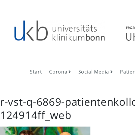
Skip
to
content
UKB NewsRoom
UKB NewsRoom
Start
Corona
Social Media
Patie
r-vst-q-6869-patientenkol
124914ff_web