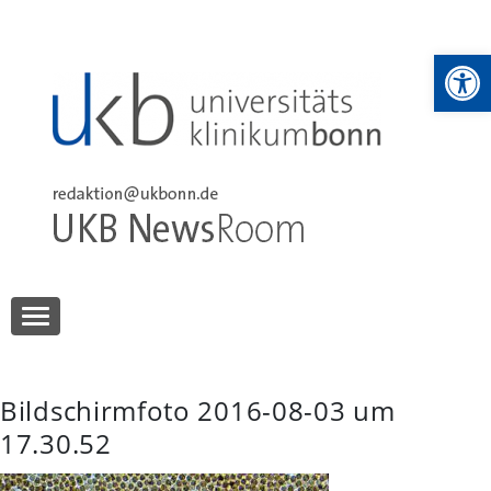
Skip
to
We
content
UKB NewsRoom
UKB NewsRoom
Bildschirmfoto 2016-08-03 um
17.30.52