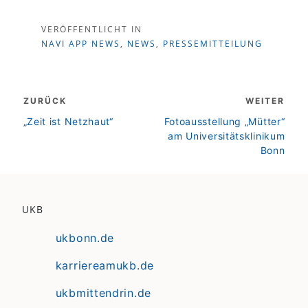
VERÖFFENTLICHT IN
NAVI APP NEWS
,
NEWS
,
PRESSEMITTEILUNG
Beitragsnavigation
ZURÜCK
WEITER
zurück
weiter
„Zeit ist Netzhaut“
Fotoausstellung „Mütter“
am Universitätsklinikum
Bonn
UKB
ukbonn.de
karriereamukb.de
ukbmittendrin.de