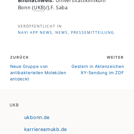
Bildnachweis:
Universitätsklinikum
Bonn (
UKB
)/J.F. Saba
VERÖFFENTLICHT IN
NAVI APP NEWS
,
NEWS
,
PRESSEMITTEILUNG
Beitragsnavigation
ZURÜCK
WEITER
zurück
weiter
Neue Gruppe von
Gestern in Aktenzeichen
antibakteriellen Molekülen
XY-Sendung im ZDF
entdeckt
UKB
ukbonn.de
karriereamukb.de