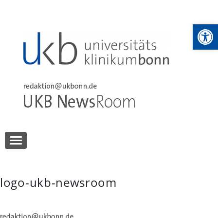
Skip
to
We
content
UKB NewsRoom
UKB NewsRoom
logo-ukb-newsroom