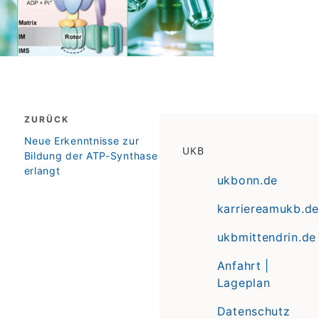
Beitragsnavigation
ZURÜCK
zurück
Neue Erkenntnisse zur
UKB
Bildung der ATP-Synthase
erlangt
ukbonn.de
karriereamukb.de
ukbmittendrin.de
Anfahrt |
Lageplan
Datenschutz