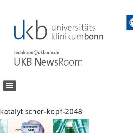
Skip
to
content
UKB NewsRoom
UKB NewsRoom
katalytischer-kopf-2048