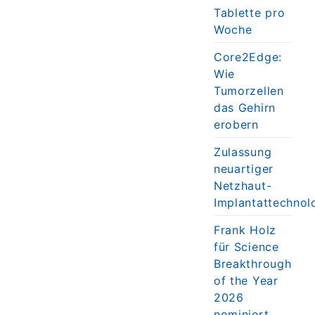
Tablette pro
Woche
Core2Edge:
Wie
Tumorzellen
das Gehirn
erobern
Zulassung
neuartiger
Netzhaut-
Implantattechnol
Frank Holz
für Science
Breakthrough
of the Year
2026
nominiert