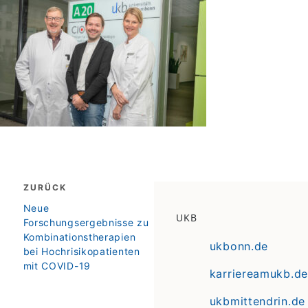
Beitragsnavigation
ZURÜCK
zurück
Neue
UKB
Forschungsergebnisse zu
Kombinationstherapien
ukbonn.de
bei Hochrisikopatienten
mit COVID-19
karriereamukb.de
ukbmittendrin.de