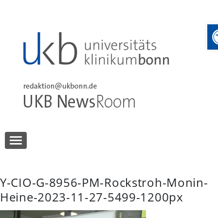
Skip
to
content
UKB NewsRoom
UKB NewsRoom
Y-CIO-G-8956-PM-Rockstroh-Monin-
Heine-2023-11-27-5499-1200px