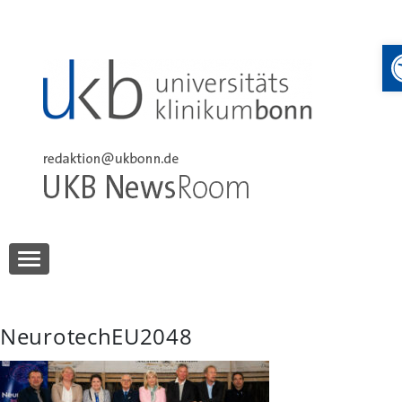
Skip
to
content
UKB NewsRoom
UKB NewsRoom
NeurotechEU2048