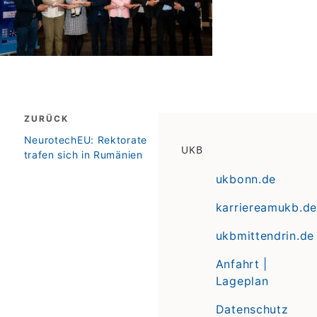
Beitragsnavigation
ZURÜCK
zurück
NeurotechEU: Rektorate
UKB
trafen sich in Rumänien
ukbonn.de
karriereamukb.de
ukbmittendrin.de
Anfahrt |
Lageplan
Datenschutz