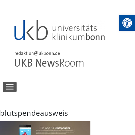
Skip
to
We
content
UKB NewsRoom
UKB NewsRoom
blutspendeausweis