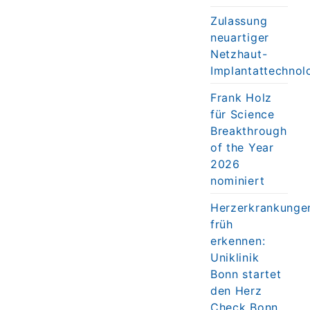
Zulassung
neuartiger
Netzhaut-
Implantattechnol
Frank Holz
für Science
Breakthrough
of the Year
2026
nominiert
Herzerkrankunge
früh
erkennen:
Uniklinik
Bonn startet
den Herz
Check Bonn