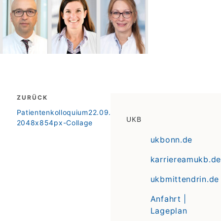
Beitragsnavigation
ZURÜCK
zurück
Patientenkolloquium22.09.2022-
UKB
2048x854px-Collage
ukbonn.de
karriereamukb.de
ukbmittendrin.de
Anfahrt |
Lageplan