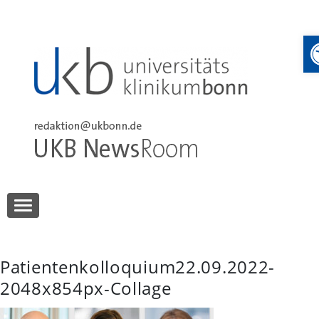
Skip
to
content
UKB NewsRoom
UKB NewsRoom
Patientenkolloquium22.09.2022-
2048x854px-Collage